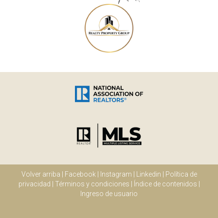
Volver arriba
|
Facebook
|
Instagram
|
Linkedin
|
Política de
privacidad
|
Términos y condiciones
|
Índice de contenidos
|
Ingreso de usuario