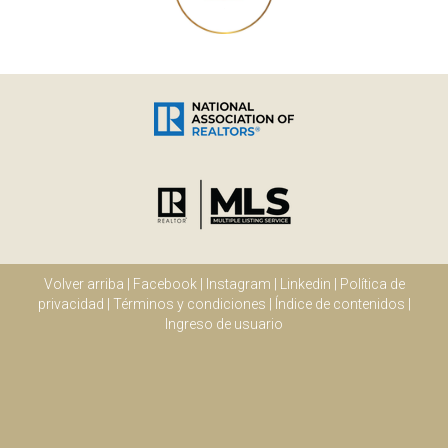
Volver arriba
|
Facebook
|
Instagram
|
Linkedin
|
Política de
privacidad
|
Términos y condiciones
|
Índice de contenidos
|
Ingreso de usuario