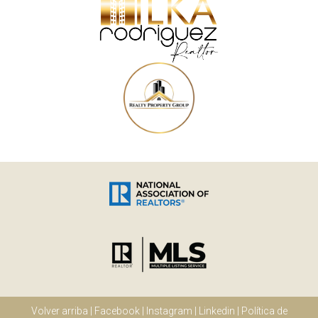
Volver arriba
|
Facebook
|
Instagram
|
Linkedin
|
Política de