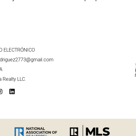
O ELECTRÓNICO
odriguez2773@gmail.com
A
 Realty LLC.