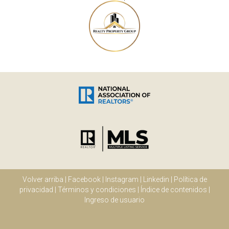
Volver arriba
|
Facebook
|
Instagram
|
Linkedin
|
Política de
privacidad
|
Términos y condiciones
|
Índice de contenidos
|
Ingreso de usuario