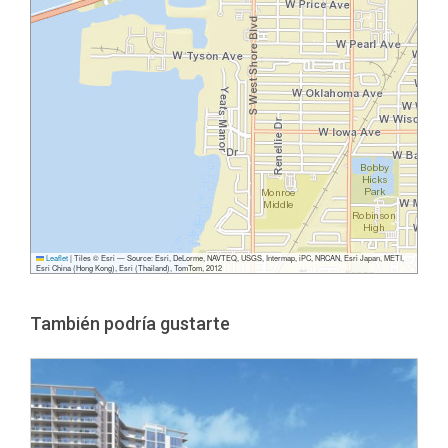
Leaflet
|
Tiles © Esri — Source: Esri, DeLorme, NAVTEQ, USGS, Intermap, iPC, NRCAN, Esri Japan, METI,
Esri China (Hong Kong), Esri (Thailand), TomTom, 2012
También podría gustarte