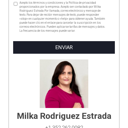
Acepto los términos y condiciones y la Política de privacidad
proporcionados por la empresa. Acepto ser contactado por Milka
Rodriguez Estrada Por llamada, correo electrónico y mensaje de
texto. Para dejar de recibir mensajes de texto, puede responder
«stop» en cualquier momento o «help» para obtener ayuda. También
puede hacer clic en el enlace para cancelar la suscripción en los
correos electrónicos. Pueden aplicarse tarifas de mensajes y datos.
La frecuencia de los mensajes puede variar.
https://www.milkarodriguez.com/politica-de-privacidad
ENVIAR
Milka Rodriguez Estrada
+1 352 262 0082