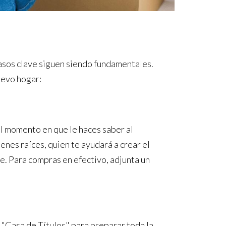
asos clave siguen siendo fundamentales.
uevo hogar:
el momento en que le haces saber al
nes raíces, quien te ayudará a crear el
le. Para compras en efectivo, adjunta un
a "Casa de Títulos" para preparar toda la