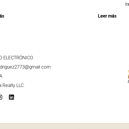
In
ás
Leer más
O ELECTRÓNICO
odriguez2773@gmail.com
A
 Realty LLC.