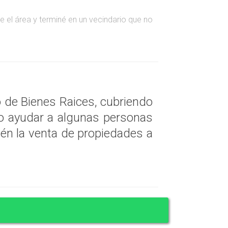
el área y terminé en un vecindario que no
atos sobre ventas recientes y utilizó esa
 de Bienes Raices, cubriendo
o ayudar a algunas personas
n embargo, con un agente experimentado a su
én la venta de propiedades a