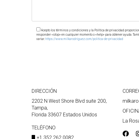
Acepto los términos y condiciones y la Política de privacidad proporcio
responder «stop» en cualquier momento o «help» para obtener ayuda. Tambié
variar.
https://www.milkarodriguez.com/politica-de-privacidad
DIRECCIÓN
CORRE
2202 N West Shore Blvd suite 200,
milkar
Tampa,
OFICIN
Florida 33607 Estados Unidos
La Rosa
TELÉFONO
+1 352 262 0082