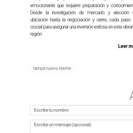
¿Cómo puedo financiar mi compra?
emocionante que requiere preparación y conocimien
Puedes optar por hipotecas tradicionales, pré
Desde la investigación de mercado y elección 
ubicación hasta la negociación y cierre, cada paso
Milka Rodriguez Estrada es una experta confia
crucial para asegurar una inversión exitosa en esta vibra
región.
en ponerte en contacto conmigo al 13522620
Leer m
tampa nuevo cliente