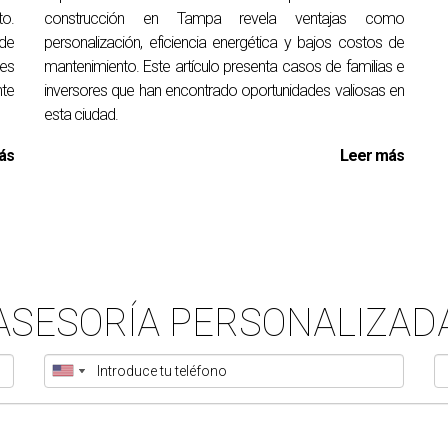
to.
construcción en Tampa revela ventajas como
stamos FHA o financiamiento privado. Cada opción tiene sus pro
de
personalización, eficiencia energética y bajos costos de
 es
mantenimiento. Este artículo presenta casos de familias e
ble en el mercado inmobiliario de Tampa Bay. Si deseas más ori
nte
inversores que han encontrado oportunidades valiosas en
esta ciudad.
082.
ás
Leer más
ASESORÍA PERSONALIZAD