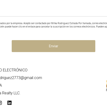
nados por la empresa. Acepto ser contactado por Milka Rodriguez Estrada Por llamada, correo electrón
n puede hacer clic en el enlace para cancelar la suscripción en los correos electrónicos. Pueden a
Enviar
O ELECTRÓNICO
odriguez2773@gmail.com
A
 Realty LLC.